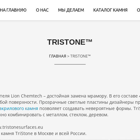
НА ГЛАВНУЮ
О НАС
МЫ ДЕЛАЕМ
КАТАЛОГ КАМНЯ
О
TRISTONE™
ГЛАВНАЯ
> TRISTONE™
еля Lion Chemtech – достойная замена мрамору. В его составе 
бой поверхности. Прозрачные светлые пластины дизайнеры п
акрилового камня
позволяет создавать невероятные формы. Tri
но комбинировать с металлом, стеклом, деревом.
tristonesurfaces.eu
амня TriStone в Москве и всей России.