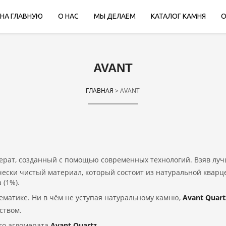
НА ГЛАВНУЮ
О НАС
МЫ ДЕЛАЕМ
КАТАЛОГ КАМНЯ
О
AVANT
ГЛАВНАЯ
> AVANT
мерат, созданный с помощью
современных технологий. Взяв луч
чески чистый материал, который состоит из натуральной кварц
 (1%).
ематике. Ни в чём не уступая натуральному камню,
Avant Quart
ством.
го агломерата
Avant Quartz
.