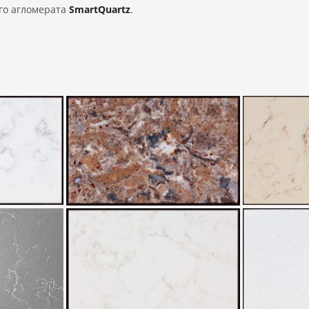
го агломерата
SmartQuartz
.