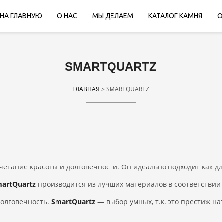
НА ГЛАВНУЮ
О НАС
МЫ ДЕЛАЕМ
КАТАЛОГ КАМНЯ
О
SMARTQUARTZ
ГЛАВНАЯ
> SMARTQUARTZ
етание красоты и долговечности. Он идеально подходит как д
artQuartz
производится из лучших материалов в соответствии
долговечность.
SmartQuartz
— выбор умных, т.к. это престиж на