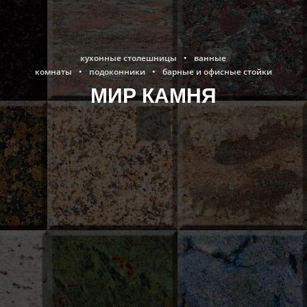
кухонные столешницы
•
ванные
комнаты
•
подоконники
•
барные и офисные стойки
МИР КАМНЯ