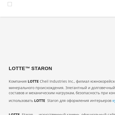
LOTTE™ STARON
Компания
LOTTE
Cheil Industries Inc., филиал южнокорейс
минерального происхождения. Элегантный и долговечный 
составов и механическим нагрузкам, безопасность при ко
использовать
LOTTE
Staron для оформления интерьеров
к
LOTTE
Staron — искусственный камень, официальный сайт