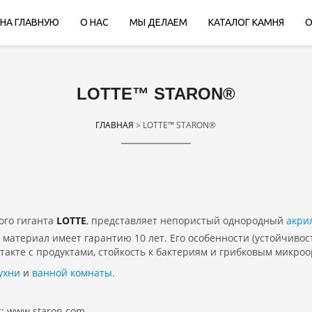
НА ГЛАВНУЮ
О НАС
МЫ ДЕЛАЕМ
КАТАЛОГ КАМНЯ
О
LOTTE™ STARON®
ГЛАВНАЯ
> LOTTE™ STARON®
кого гиганта
LOTTE
, представляет непористый однородный
акри
материал имеет гарантию 10 лет. Его особенности (устойчивос
нтакте с продуктами, стойкость к бактериям и грибковым микро
ухни
и
ванной комнаты
.
: www.staron.com