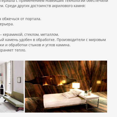
материала с применением новейших технологий обеспечили
м. Среди других достоинств акрилового камня:
 обжечься от портала.
терьера.
 керамикой, стеклом, металлом.
ый камень удобен в обработке. Производители с мировым
 и обработки стыков и углов камина.
храняет тепло.