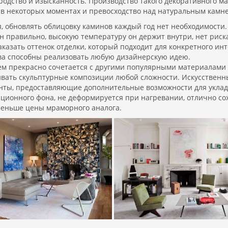
родство и изысканность. Производство такого декоративного 
 в некоторых моментах и превосходство над натуральным камне
, обновлять облицовку каминов каждый год нет необходимости.
н правильно, высокую температуру он держит внутри, нет риска
аказать оттенок отделки, который подходит для конкретного ин
ва способны реализовать любую дизайнерскую идею.
м прекрасно сочетается с другими популярными материалами –
ивать скульптурные композиции любой сложности. Искусственн
ты, предоставляющие дополнительные возможности для укладки
ационного фона, не деформируется при нагревании, отлично со
еньше цены мраморного аналога.