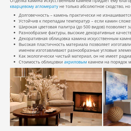
Отделка камина искусственным камнем придает ему благо
кварцевому агломерату
не только абсолютное сходство, но
Долговечность – камень практически не изнашивается
Устойчив к перепадам температур – если камин сложе
Широкая цветовая палитра (до 500 видов) позволяет з
Разнообразие фактуры, высокие декоративные качест
Декоративная облицовка камина искусственным камне
Высокая пластичность материала позволяет изготавл
именем изготавливают разнообразные угловые элемен
Как экологически чистый материал, он не имеет ради
Стоимость облицовки
акриловым
камнем на порядок м