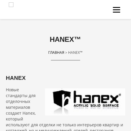
НА ГЛАВНУЮ
О НАС
МЫ ДЕЛАЕМ
HANEX™
КАТАЛОГ КАМНЯ
ГЛАВНАЯ
> HANEX™
О КАМНЕ
КОНТАКТЫ
HANEX
ЗАДАТЬ ВОПРОС
Новые
стандарты для
INSTAGRAM
отделочных
материалов
создает Hanex,
который
используют для отделки не только интерьеров квартир и
коттеджей, но и медучреждений, отелей, ресторанов,