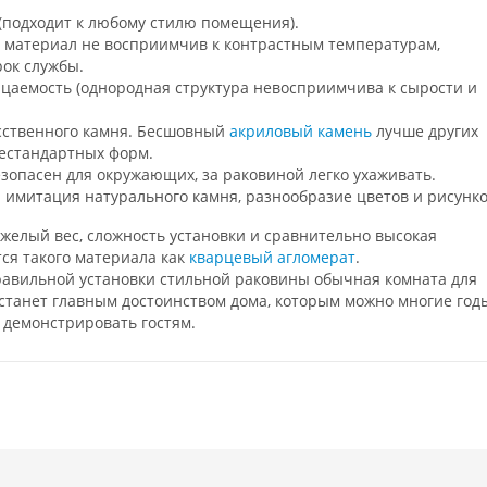
подходит к любому стилю помещения).
– материал не восприимчив к контрастным температурам,
рок службы.
цаемость (однородная структура невосприимчива к сырости и
сственного камня. Бесшовный
акриловый камень
лучше других
нестандартных форм.
зопасен для окружающих, за раковиной легко ухаживать.
 имитация натурального камня, разнообразие цветов и рисунко
яжелый вес, сложность установки и сравнительно высокая
тся такого материала как
кварцевый агломерат
.
равильной установки стильной раковины обычная комната для
станет главным достоинством дома, которым можно многие год
 демонстрировать гостям.