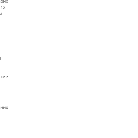
воих
 12
й
й
ские
 них