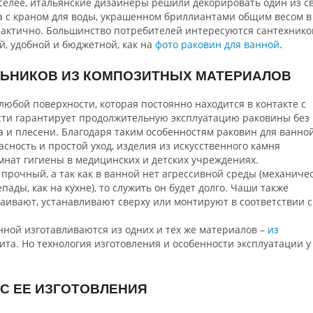
селее, итальянские дизайнеры решили декорировать один из с
а с краном для воды, украшенном бриллиантами общим весом в
практично. Большинство потребителей интересуются сантехнико
й, удобной и бюджетной, как на
фото раковин для ванной
.
ЬНИКОВ ИЗ КОМПОЗИТНЫХ МАТЕРИАЛОВ
любой поверхности, которая постоянно находится в контакте с
ости гарантирует продолжительную эксплуатацию раковины без
 и плесени. Благодаря таким особенностям раковин для ванно
асность и простой уход, изделия из искусственного камня
мнат гигиены в медицинских и детских учреждениях.
прочный, а так как в ванной нет агрессивной среды (механиче
ды, как на кухне), то служить он будет долго. Чаши также
аивают, устанавливают сверху или монтируют в соответствии с
нной изготавливаются из одних и тех же материалов –
из
та. Но технология изготовления и особенности эксплуатации у
С ЕЕ ИЗГОТОВЛЕНИЯ