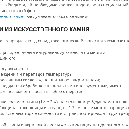
его бюджета, ей необходимо крепкое подстолье и специальный
адиоактивный фон.
енного камня
заслуживает особого внимания.
И ИЗ ИСКУССТВЕННОГО КАМНЯ
елю предлагают два вида экологически безопасного композитн
арца), идентичный натуральному камню, а по многим
щий его:
ал долговечен;
реждений и перепадов температуры;
агрессивным кислотам, не впитывает жир и запахи;
н поддается обработке специальными инструментами, имеет
ам, позволяет вырезать любое отверстие.
ет размер плиты (1,4 х 3 м), на столешнице будут заметны шв
олщина столешницы из кварца – 2-3 см, но ее можно наращива
я. Есть некоторые сложности и с транспортировкой – груз треб
лой глины и акриловой смолы – это имитация натурального кам