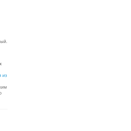
вый.
к
я из
ким
о