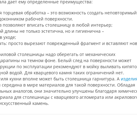
ала дает ему определенные преимущества:
я торцевая обработка – это возможность создать неповторимый
одоконником рабочей поверхности.
ов позволяют вписать столешницу в любой интерьер;
 длины не только эстетична, но и гигиенична –
 уходе;
ать: просто вырезают поврежденный фрагмент и вставляют но
криловой столешницы надо оберегать от механических
арапины на темном фоне. Белый след на поверхности может
струкции по эксплуатации рекомендуют в мойку выливать кипято
дной водой. Для кварцевого камня таких ограничений нет.
тиля кухни вполне может быть столешница гарнитура. А
издели
я середина в мире материалов для такой поверхности. Обладая
льных аналогов, они значительно улучшены благодаря химичес
риала для столешницы с кварцевого агломерата или акриловог
искусственный камень.