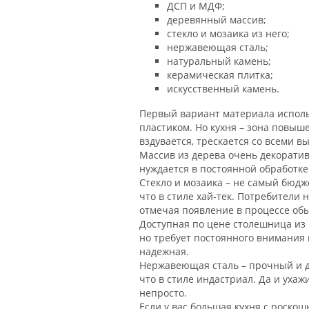
ДСП и МДФ;
деревянный массив;
стекло и мозаика из него;
нержавеющая сталь;
натуральный камень;
керамическая плитка;
искусственный камень.
Первый вариант материала испол
пластиком. Но кухня – зона повыш
вздувается, трескается со всеми 
Массив из дерева очень декоративе
нуждается в постоянной обработке 
Стекло и мозаика – не самый бюдж
что в стиле хай-тек. Потребители 
отмечая появление в процессе об
Доступная по цене столешница из 
но требует постоянного внимания 
надежная.
Нержавеющая сталь – прочный и д
что в стиле индастриал. Да и уха
непросто.
Если у вас большая кухня с роск