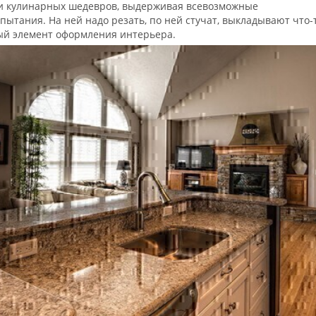
ии кулинарных шедевров, выдерживая всевозможные
ытания. На ней надо резать, по ней стучат, выкладывают что-
ный элемент оформления интерьера.