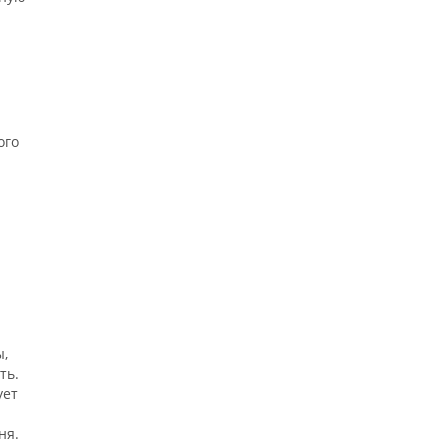
ого
ы,
ть.
ует
ня.