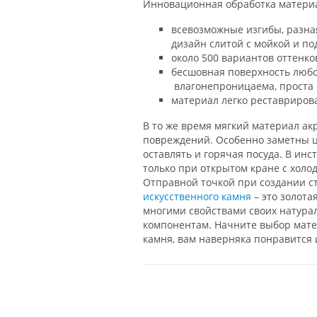
Инновационная обработка матери
всевозможные изгибы, разна
дизайн слитой с мойкой и п
около 500 вариантов оттенк
бесшовная поверхность любой
влагонепроницаема, проста в
материал легко реставриров
В то же время мягкий материал а
повреждений. Особенно заметны ц
оставлять и горячая посуда. В ин
только при открытом кране с холо
Отправной точкой при создании с
искусственного камня
– это золота
многими свойствами своих натура
компонентам. Начните выбор мате
камня, вам наверняка понравится 