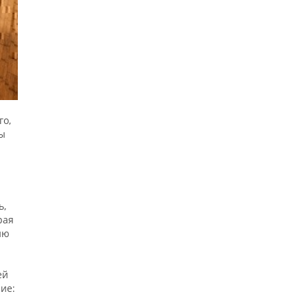
го,
бы
ь,
рая
ию
ей
ие: