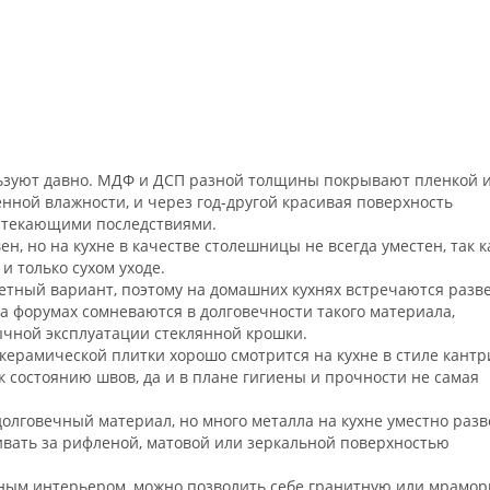
ьзуют давно. МДФ и ДСП разной толщины покрывают пленкой 
енной влажности, и через год-другой красивая поверхность
вытекающими последствиями.
н, но на кухне в качестве столешницы не всегда уместен, так к
и только сухом уходе.
етный вариант, поэтому на домашних кухнях встречаются разв
на форумах сомневаются в долговечности такого материала,
ычной эксплуатации стеклянной крошки.
керамической плитки хорошо смотрится на кухне в стиле кантр
к состоянию швов, да и в плане гигиены и прочности не самая
олговечный материал, но много металла на кухне уместно разв
живать за рифленой, матовой или зеркальной поверхностью
ошным интерьером, можно позволить себе гранитную или мрамо